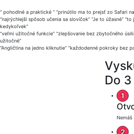
“
pohodlné a praktické
”
“
prinútilo ma to prejsť zo Safari 
“
najrýchlejší spôsob učenia sa slovíčok
”
“
Je to úžasné
”
“
to 
kedykoľvek
”
“
veľmi užitočné funkcie
”
“
zlepšovanie bez zbytočného úsili
užitočné
”
“
Angličtina na jedno kliknutie
”
“
každodenné pokroky bez po
Vyskú
Do 3
Otvo
Nemáš C