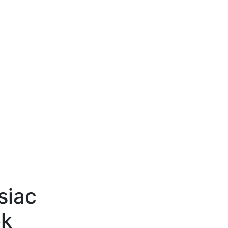
siac
ok