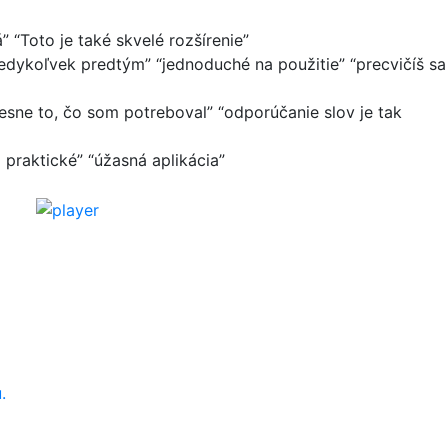
á
”
“
Toto je také skvelé rozšírenie
”
 kedykoľvek predtým
”
“
jednoduché na použitie
”
“
precvičíš sa
esne to, čo som potreboval
”
“
odporúčanie slov je tak
i praktické
”
“
úžasná aplikácia
”
.