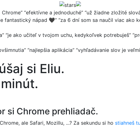
na Chrome
”
“
efektívne a jednoduché
”
“
už žiadne zložité slov
je fantastický nápad 🖤
”
“
za 6 dní som sa naučil viac ako
a
”
“
je ako učiteľ v tvojom uchu, kedykoľvek potrebuješ
”
“
pr
všimnutia
”
“
najlepšia aplikácia
”
“
vyhľadávanie slov je veľm
šaj si Eliu.
 minút.
r si Chrome prehliadač.
hrome, ale Safari, Mozillu, ...? Za sekundu si ho
stiahneš tu