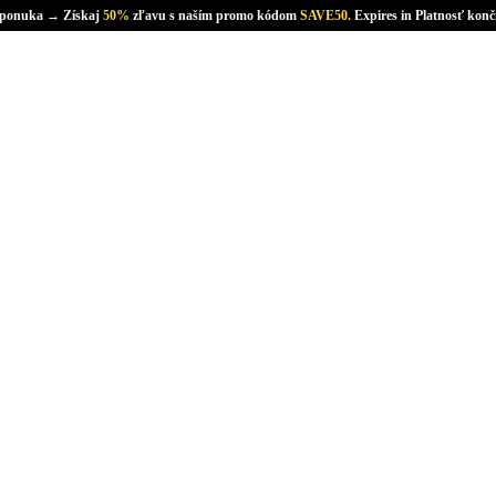
 ponuka → Získaj
50%
zľavu s naším promo kódom
SAVE50.
Expires in Platnosť konč