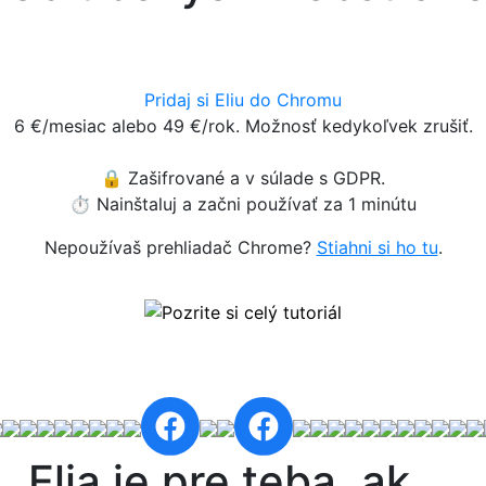
Pridaj si Eliu do Chromu
6 €/mesiac alebo 49 €/rok. Možnosť kedykoľvek zrušiť.
🔒 Zašifrované a v súlade s GDPR.
⏱️ Nainštaluj a začni používať za 1 minútu
Nepoužívaš prehliadač Chrome?
Stiahni si ho tu
.
Pozrite si celý tutoriál
Elia je pre teba, ak ...